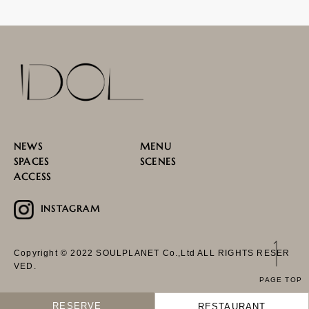
NEWS
MENU
SPACES
SCENES
ACCESS
INSTAGRAM
Copyright © 2022 SOULPLANET Co.,Ltd ALL RIGHTS RESER
VED.
PAGE TOP
RESERVE
RESTAURANT